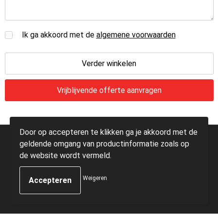
Sporttassen
E.H.B.O.
Strandtassen
Hygiëne en Persoonlijke verzorging
Ik ga akkoord met de
algemene voorwaarden
Toilettassen
Gehoorbescherming
Verder winkelen
Trolleys
Waterbestendige tassen
Autotassen
Door op accepteren te klikken ga je akkoord met de
© Copyright Communication Partners 2025
geldende omgang van productinformatie zoals op
Tablettassen
de website wordt vermeld.
Promotietassen
Weigeren
Goodiebags
Golftassen