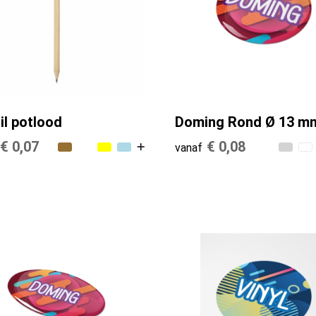
il potlood
Doming Rond Ø 13 m
€ 0,07
€ 0,08
vanaf