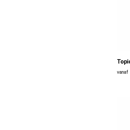
CamelBak
(2)
CamelBak®
(5)
Case Logic
(1)
Topi
Chipolo
(4)
vanaf
Circular&Co
(14)
Circulware
(10)
Citizen Green
(9)