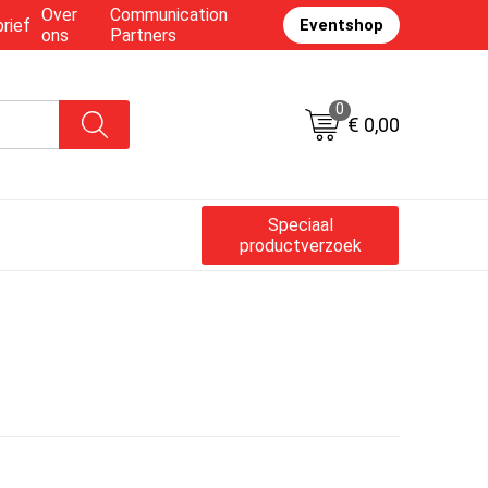
Over
Communication
rief
Eventshop
ons
Partners
0
€ 0,00
Speciaal
productverzoek