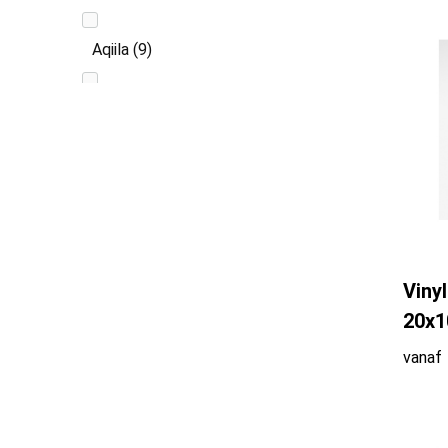
Aqiila
(9)
Aqila
(1)
Aviana
(4)
Avira
(11)
Vinyl
Bambook
(5)
20x
BE O Lifestyle
(3)
vanaf
Belkin
(13)