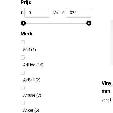
Prijs
Veiligheid, Auto en Fiets
Vrije tijd en Strand
€
t/m
€
Levensmiddelen
Merk
504
(1)
AdHoc
(16)
AirBell
(2)
Viny
mm
Amuse
(7)
vanaf
Anker
(5)