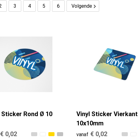
2
3
4
5
6
Volgende
l Sticker Rond Ø 10
Vinyl Sticker Vierkant
10x10mm
€ 0,02
€ 0,02
vanaf