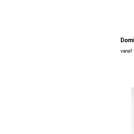
Daiber
(7)
Day To Day
(8)
Domi
vanaf
Eco Bottle
(2)
empty
(50)
Fare
(113)
Fresh 'n Rebel
(27)
Gaming Hero
(3)