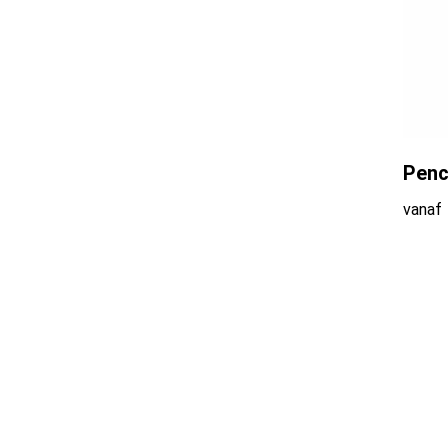
Clic Clac tin by Areka
(6)
Contigo
(25)
Coollux
(7)
Penc
Cosi
(1)
vanaf
Cosy&Trendy
(1)
Craft
(1)
Cupkeeper
(1)
Cutter & Buck
(1)