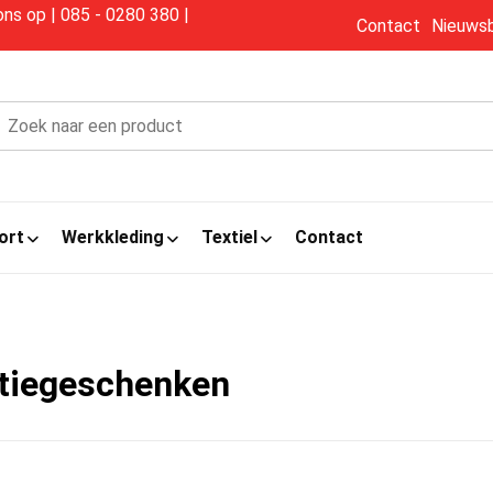
s op | 085 - 0280 380 |
Contact
Nieuwsb
ort
Werkkleding
Textiel
Contact
tiegeschenken