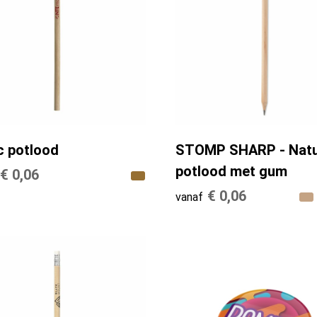
c potlood
STOMP SHARP - Natuu
potlood met gum
€ 0,06
€ 0,06
vanaf