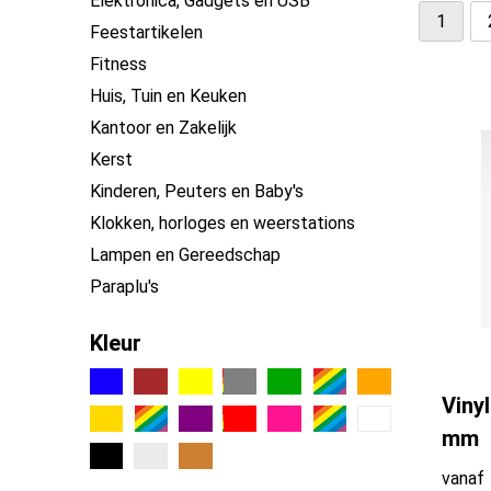
Elektronica, Gadgets en USB
1
Feestartikelen
Fitness
Huis, Tuin en Keuken
Kantoor en Zakelijk
Kerst
Kinderen, Peuters en Baby's
Klokken, horloges en weerstations
Lampen en Gereedschap
Paraplu's
Persoonlijke verzorging
Kleur
Reisbenodigdheden
Schrijfwaren
Viny
Sleutelhangers en Lanyards
mm
Snoepgoed
Spellen voor binnen en buiten
vanaf