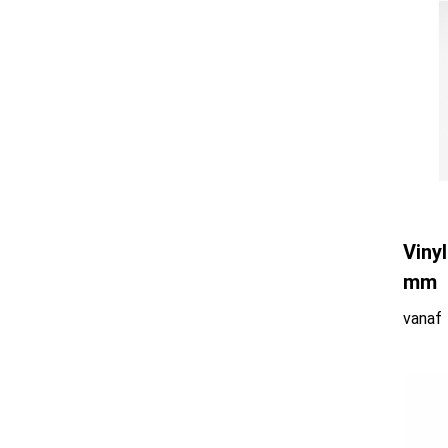
Bellroy
(1)
Black & Blum
(4)
Black + Blum
(13)
Boska
(23)
Viny
Bowls and Dishes
(4)
mm
vanaf
Brabantia
(16)
ByOn
(11)
C-Secure
(2)