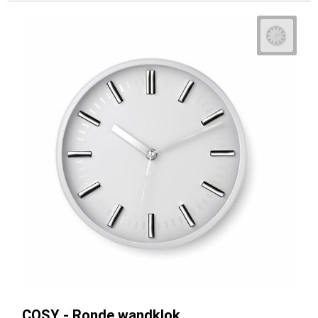
COSY - Ronde wandklok