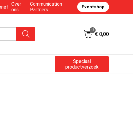
Over
Communication
rief
Eventshop
ons
Partners
0
€ 0,00
Speciaal
productverzoek