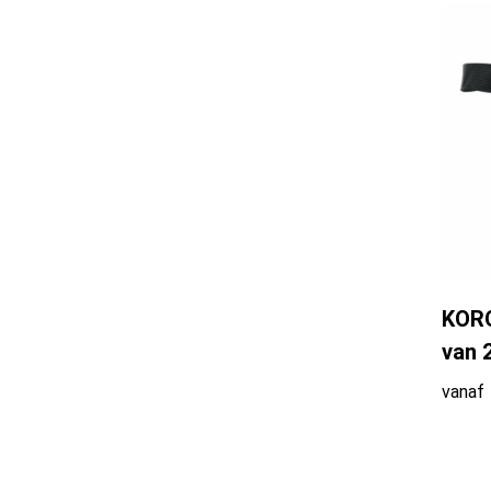
KORO
van 
vanaf