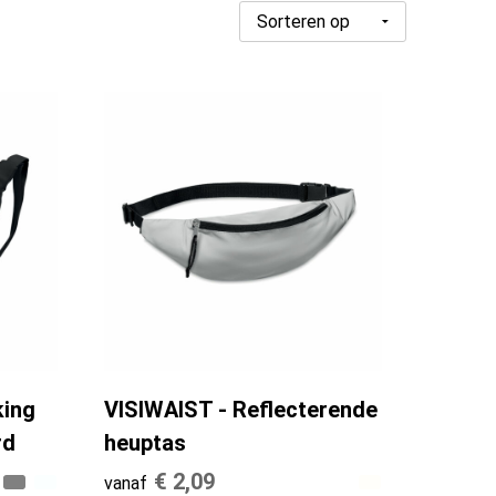
king
VISIWAIST - Reflecterende
rd
heuptas
€ 2,09
vanaf