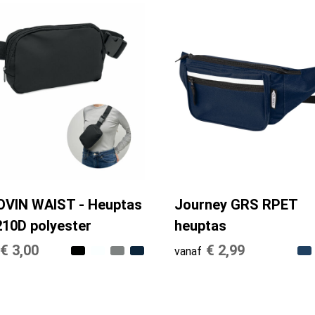
VIN WAIST - Heuptas
Journey GRS RPET
210D polyester
heuptas
€ 3,00
€ 2,99
vanaf