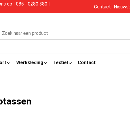
s op | 085 - 0280 380 |
Contact
Nieuwsb
ort
Werkkleding
Textiel
Contact
ptassen