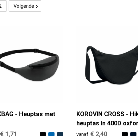
2
Volgende
BAG - Heuptas met
KOROVIN CROSS - Hi
heuptas in 400D oxfo
€ 1,71
€ 2,40
vanaf