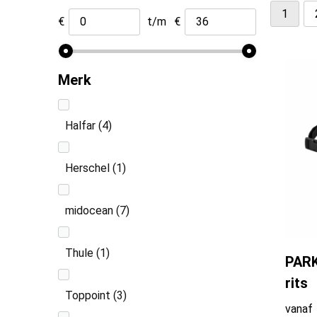
1
€
t/m
€
Merk
Halfar
(4)
Herschel
(1)
midocean
(7)
Thule
(1)
PARK
rits
Toppoint
(3)
vanaf