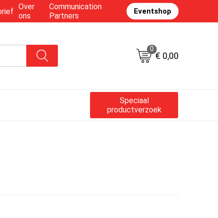
Over
Communication
rief
Eventshop
ons
Partners
0
€ 0,00
Speciaal
productverzoek