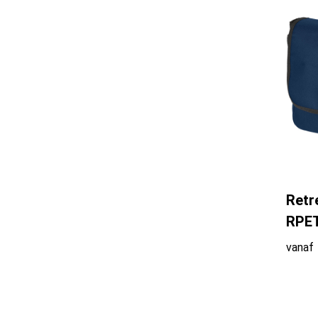
Retr
RPET
vanaf