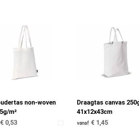
udertas non-woven
Draagtas canvas 250
75g/m²
41x12x43cm
€ 0,53
€ 1,45
vanaf