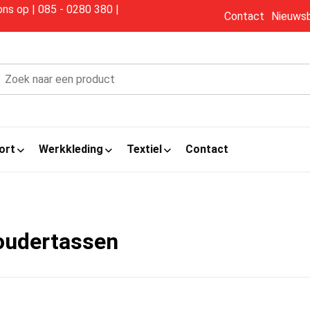
s op | 085 - 0280 380 |
Contact
Nieuwsb
ort
Werkkleding
Textiel
Contact
oudertassen