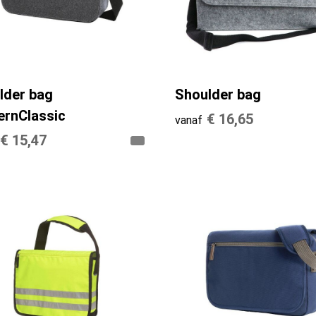
lder bag
Shoulder bag
rnClassic
€ 16,65
vanaf
€ 15,47