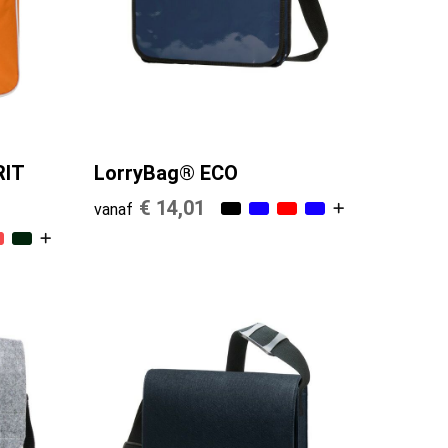
RIT
LorryBag® ECO
€ 14,01
vanaf