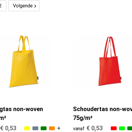
2
Volgende
gtas non-woven
Schoudertas non-wo
m²
75g/m²
€ 0,53
€ 0,53
vanaf