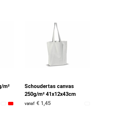
g/m²
Schoudertas canvas
250g/m² 41x12x43cm
€ 1,45
vanaf