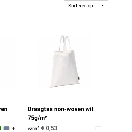
ven
Draagtas non-woven wit
75g/m²
€ 0,53
vanaf