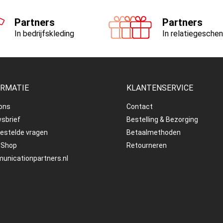
Partners
Partners
In bedrijfskleding
In relatiegesche
ORMATIE
KLANTENSERVICE
ons
Contact
sbrief
Bestelling & Bezorging
estelde vragen
Betaalmethoden
tShop
Retourneren
nicationpartners.nl