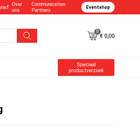
Over
Communication
rief
Eventshop
ons
Partners
0
€ 0,00
Speciaal
productverzoek
g