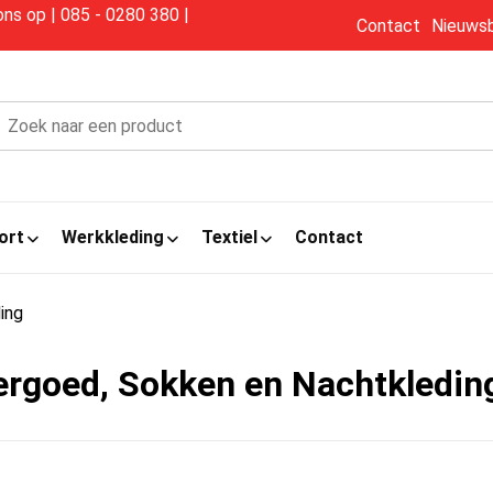
s op | 085 - 0280 380 |
Contact
Nieuwsb
ort
Werkkleding
Textiel
Contact
ing
rgoed, Sokken en Nachtkledin