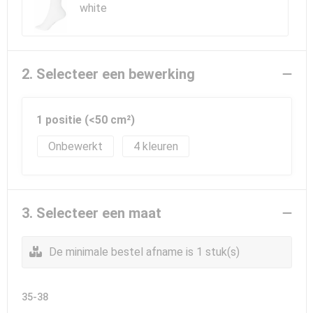
Sporttassen
E.H.B.O.
white
Strandtassen
Hygiëne en Persoonlijke verzorging
Toilettassen
Gehoorbescherming
2. Selecteer een bewerking
Trolleys
1 positie (<50 cm²)
Waterbestendige tassen
Onbewerkt
4
Autotassen
Tablettassen
3. Selecteer een maat
Promotietassen
De minimale bestel afname is 1 stuk(s)
Goodiebags
35-38
Golftassen