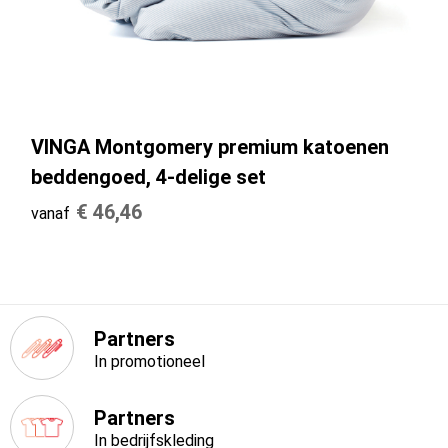
Sporttassen
E.H.B.O.
Strandtassen
Hygiëne en Persoonlijke verzorging
Toilettassen
Gehoorbescherming
VINGA Montgomery premium katoenen
Trolleys
beddengoed, 4-delige set
Waterbestendige tassen
€ 46,46
vanaf
Autotassen
Tablettassen
Partners
Promotietassen
In promotioneel
Goodiebags
Partners
In bedrijfskleding
Golftassen