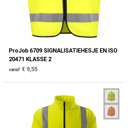
Sporttassen
E.H.B.O.
Strandtassen
Hygiëne en Persoonlijke verzorging
Toilettassen
Gehoorbescherming
Trolleys
ProJob 6709 SIGNALISATIEHESJE EN ISO
Waterbestendige tassen
20471 KLASSE 2
€ 9,55
vanaf
Autotassen
Tablettassen
Promotietassen
Goodiebags
Golftassen